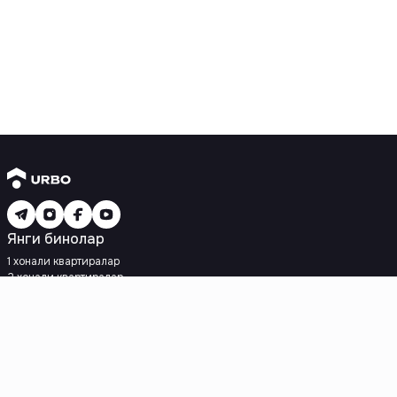
Янги бинолар
1 хонали квартиралар
2 хонали квартиралар
3 хонали квартиралар
Метрога яқин
Кредит режаси мавжуд
Ипотека
Иккиламчи уйлар
1 хонали квартиралар