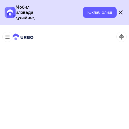
Мобил
иловада
Юклаб олиш
қулайроқ