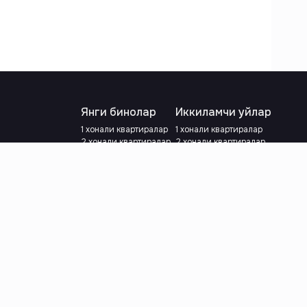
Янги бинолар
Иккиламчи уйлар
1 хонали квартиралар
1 хонали квартиралар
2 хонали квартиралар
2 хонали квартиралар
3 хонали квартиралар
3 хонали квартиралар
Метрога яқин
Тамирланган
Кредит режаси мавжуд
Метрога яқин
Ипотека
лар
Валютани танланг
:
сўм
й.е.
Тилни танланг
: