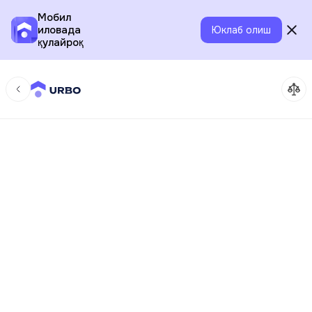
Мобил
иловада
Юклаб олиш
қулайроқ