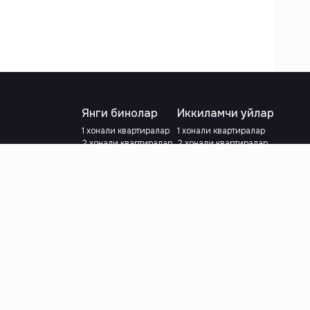
Янги бинолар
Иккиламчи уйлар
1 хонали квартиралар
1 хонали квартиралар
2 хонали квартиралар
2 хонали квартиралар
3 хонали квартиралар
3 хонали квартиралар
Метрога яқин
Тамирланган
Кредит режаси мавжуд
Метрога яқин
Ипотека
лар
Валютани танланг
:
сўм
й.е.
Тилни танланг
: