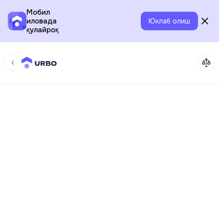
Мобил
иловада
Юклаб олиш
қулайроқ