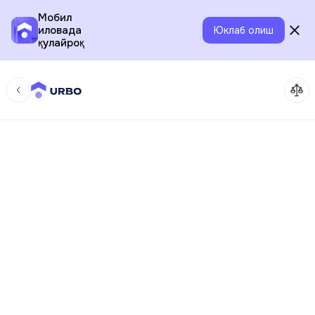
Мобил
иловада
Юклаб олиш
қулайроқ