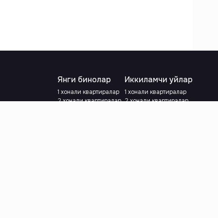
Янги бинолар
Иккиламчи уйлар
1 хонали квартиралар
1 хонали квартиралар
2 хонали квартиралар
2 хонали квартиралар
3 хонали квартиралар
3 хонали квартиралар
Метрога яқин
Тамирланган
Кредит режаси мавжуд
Метрога яқин
Ипотека
лар
Валютани танланг
:
сўм
й.е.
Тилни танланг
: