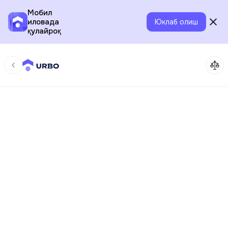
Мобил
иловада
Юклаб олиш
қулайроқ