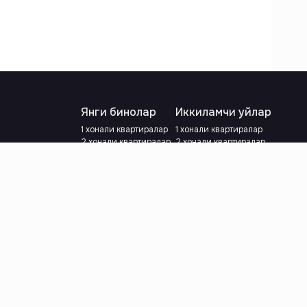
Янги бинолар
Иккиламчи уйлар
1 хонали квартиралар
1 хонали квартиралар
2 хонали квартиралар
2 хонали квартиралар
3 хонали квартиралар
3 хонали квартиралар
Метрога яқин
Тамирланган
Кредит режаси мавжуд
Метрога яқин
Ипотека
лар
Валютани танланг
:
сўм
й.е.
Тилни танланг
: