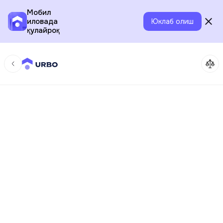
Мобил
иловада
Юклаб олиш
қулайроқ