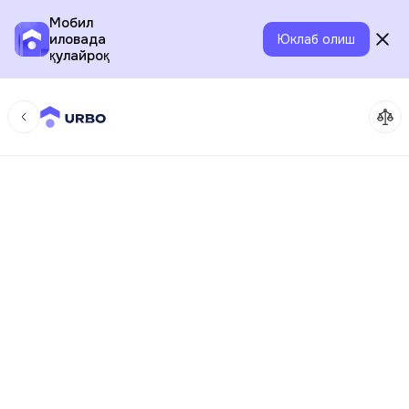
Мобил
иловада
Юклаб олиш
қулайроқ