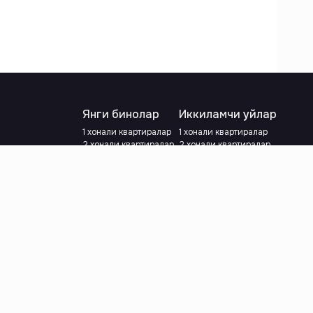
Янги бинолар
Иккиламчи уйлар
1 хонали квартиралар
1 хонали квартиралар
2 хонали квартиралар
2 хонали квартиралар
3 хонали квартиралар
3 хонали квартиралар
Метрога яқин
Тамирланган
Кредит режаси мавжуд
Метрога яқин
Ипотека
лар
Валютани танланг
:
сўм
й.е.
Тилни танланг
: