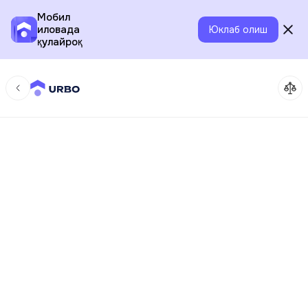
Мобил
иловада
Юклаб олиш
қулайроқ