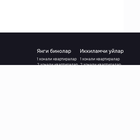
Янги бинолар
Иккиламчи уйлар
1 хонали квартиралар
1 хонали квартиралар
2 хонали квартиралар
2 хонали квартиралар
3 хонали квартиралар
3 хонали квартиралар
Метрога яқин
Тамирланган
Кредит режаси мавжуд
Метрога яқин
Ипотека
лар
Валютани танланг
:
сўм
й.е.
Тилни танланг
: