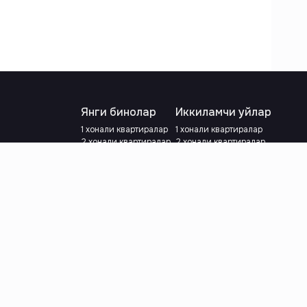
Янги бинолар
Иккиламчи уйлар
1 хонали квартиралар
1 хонали квартиралар
2 хонали квартиралар
2 хонали квартиралар
3 хонали квартиралар
3 хонали квартиралар
Метрога яқин
Тамирланган
Кредит режаси мавжуд
Метрога яқин
Ипотека
лар
Валютани танланг
:
сўм
й.е.
Тилни танланг
: