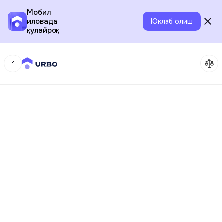
Мобил
иловада
Юклаб олиш
қулайроқ