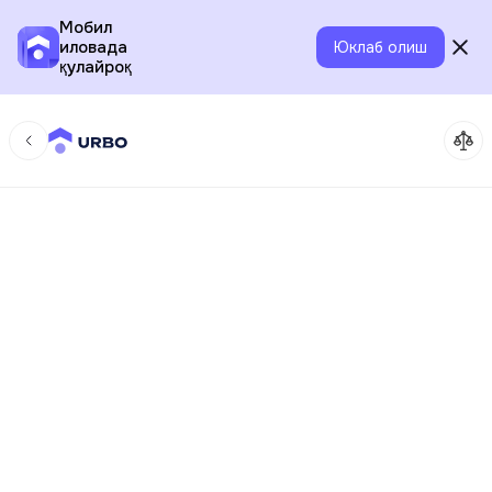
Мобил
иловада
Юклаб олиш
қулайроқ