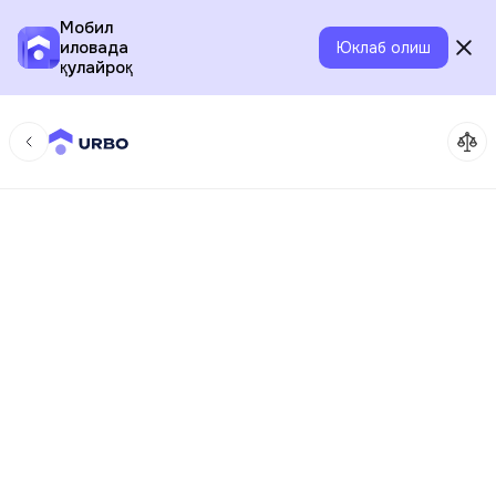
Мобил
иловада
Юклаб олиш
қулайроқ