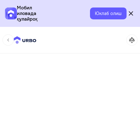
Мобил
иловада
Юклаб олиш
қулайроқ