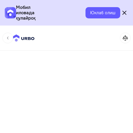
Мобил
иловада
Юклаб олиш
қулайроқ