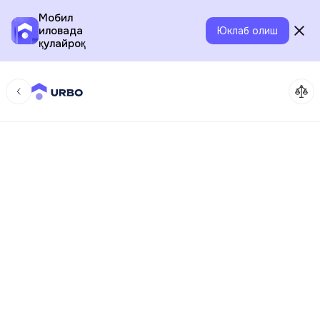
Мобил
иловада
Юклаб олиш
қулайроқ