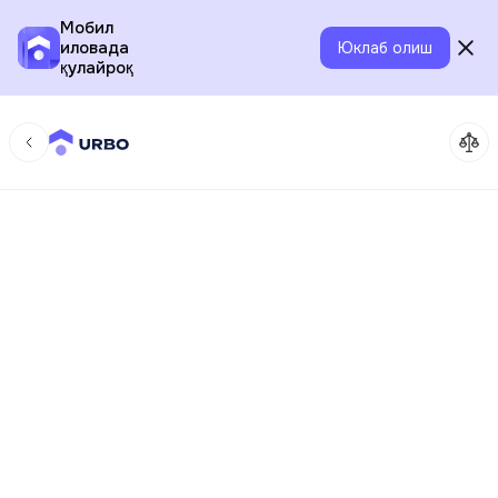
Мобил
иловада
Юклаб олиш
қулайроқ