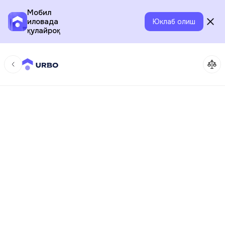
Мобил
иловада
Юклаб олиш
қулайроқ