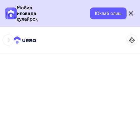
Мобил
иловада
Юклаб олиш
қулайроқ