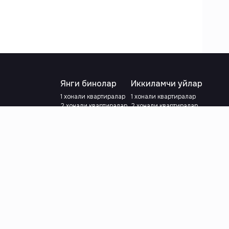
Янги бинолар
Иккиламчи уйлар
1 хонали квартиралар
1 хонали квартиралар
2 хонали квартиралар
2 хонали квартиралар
3 хонали квартиралар
3 хонали квартиралар
Метрога яқин
Тамирланган
Кредит режаси мавжуд
Метрога яқин
Ипотека
лар
Валютани танланг
:
сўм
й.е.
Тилни танланг
: