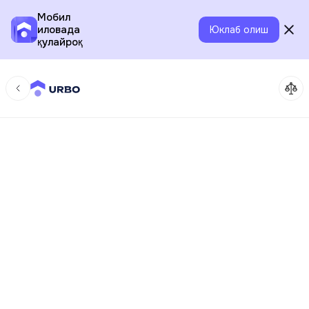
Мобил
иловада
Юклаб олиш
қулайроқ