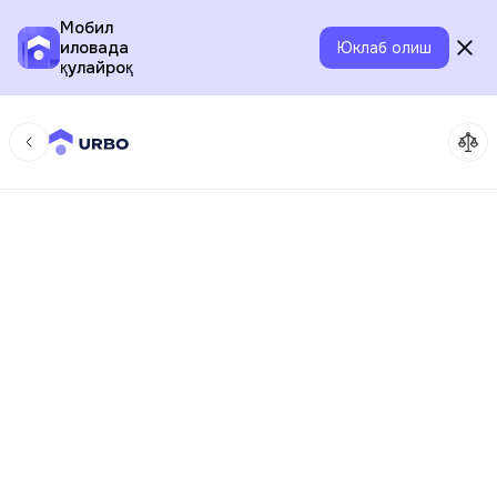
Мобил
иловада
Юклаб олиш
қулайроқ