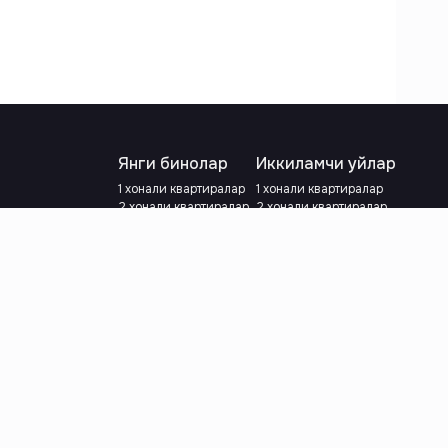
Янги бинолар
Иккиламчи уйлар
1 хонали квартиралар
1 хонали квартиралар
2 хонали квартиралар
2 хонали квартиралар
3 хонали квартиралар
3 хонали квартиралар
Метрога яқин
Тамирланган
Кредит режаси мавжуд
Метрога яқин
Ипотека
лар
Валютани танланг
:
сўм
й.е.
Тилни танланг
: