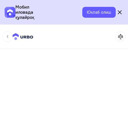
Мобил
иловада
Юклаб олиш
қулайроқ