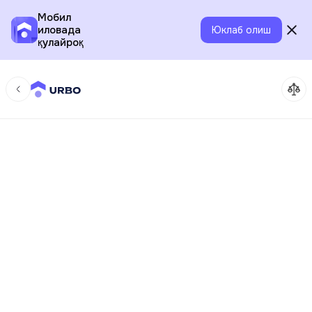
Мобил
иловада
Юклаб олиш
қулайроқ