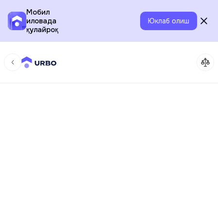
Мобил
иловада
Юклаб олиш
қулайроқ