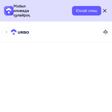
Мобил
иловада
Юклаб олиш
қулайроқ