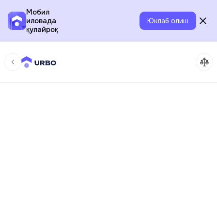
Мобил
иловада
Юклаб олиш
қулайроқ