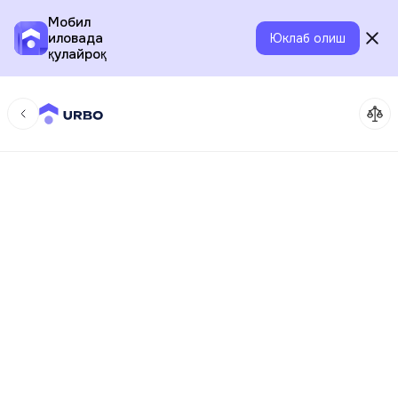
Мобил
иловада
Юклаб олиш
қулайроқ