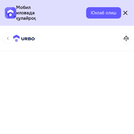
Мобил
иловада
Юклаб олиш
қулайроқ