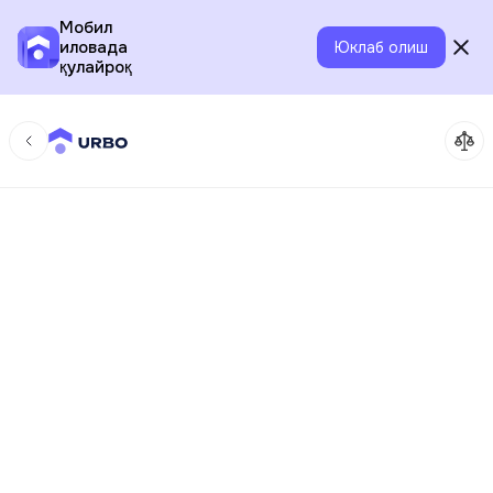
Мобил
иловада
Юклаб олиш
қулайроқ