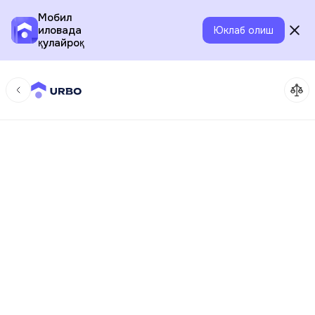
Мобил
иловада
Юклаб олиш
қулайроқ