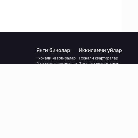
Янги бинолар
Иккиламчи уйлар
1 хонали квартиралар
1 хонали квартиралар
2 хонали квартиралар
2 хонали квартиралар
3 хонали квартиралар
3 хонали квартиралар
Метрога яқин
Тамирланган
Кредит режаси мавжуд
Метрога яқин
Ипотека
лар
Валютани танланг
:
сўм
й.е.
Тилни танланг
: