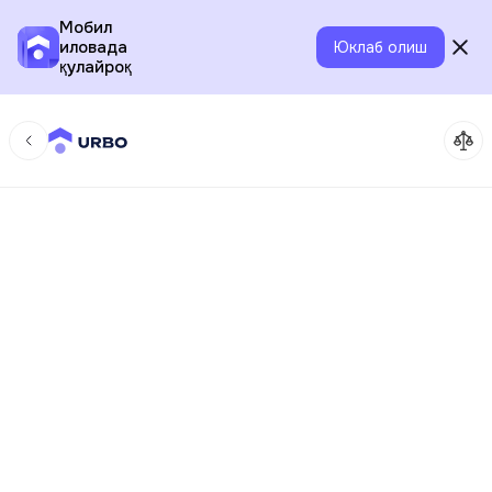
Мобил
иловада
Юклаб олиш
қулайроқ