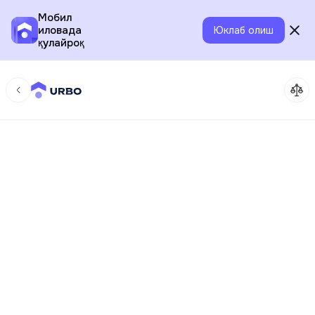
Мобил
иловада
Юклаб олиш
қулайроқ