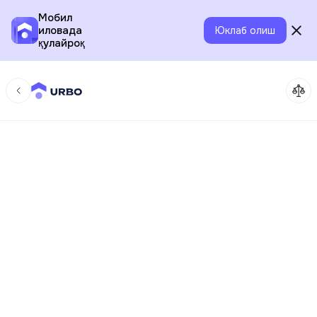
Мобил
иловада
Юклаб олиш
қулайроқ