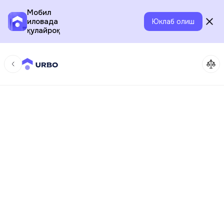
Мобил
иловада
Юклаб олиш
қулайроқ