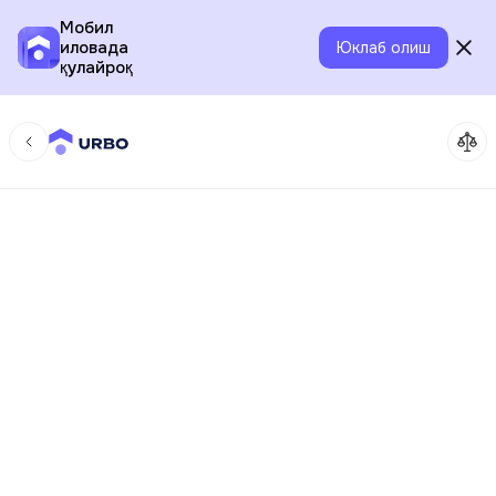
Мобил
иловада
Юклаб олиш
қулайроқ