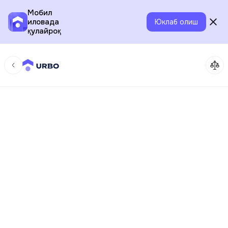
Мобил
иловада
Юклаб олиш
қулайроқ