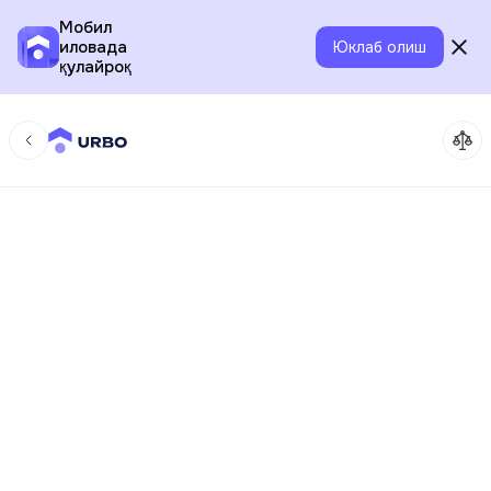
Мобил
иловада
Юклаб олиш
қулайроқ