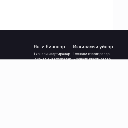
Янги бинолар
Иккиламчи уйлар
1 хонали квартиралар
1 хонали квартиралар
2 хонали квартиралар
2 хонали квартиралар
3 хонали квартиралар
3 хонали квартиралар
Метрога яқин
Тамирланган
Кредит режаси мавжуд
Метрога яқин
Ипотека
лар
Валютани танланг
:
сўм
й.е.
Тилни танланг
: