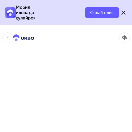
Мобил
иловада
Юклаб олиш
қулайроқ