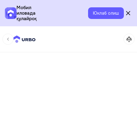
Мобил
иловада
Юклаб олиш
қулайроқ