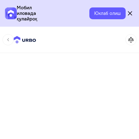
Мобил
иловада
Юклаб олиш
қулайроқ