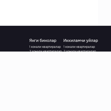
Янги бинолар
Иккиламчи уйлар
1 хонали квартиралар
1 хонали квартиралар
2 хонали квартиралар
2 хонали квартиралар
3 хонали квартиралар
3 хонали квартиралар
Метрога яқин
Тамирланган
Кредит режаси мавжуд
Метрога яқин
Ипотека
лар
Валютани танланг
:
сўм
й.е.
Тилни танланг
: